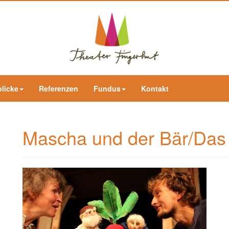
blicke
Referenzen
Fundus
Kontakt
Mascha und der Bär/Da