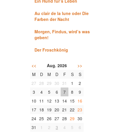
Ein Hund für’s Leben
Au clair de la lune oder Die
Farben der Nacht
Morgen, Findus, wird’s was
geben!
Der Froschkönig
<<
Aug. 2026
>>
M
D
M
D
F
S
S
27
28
29
30
31
1
2
3
4
5
6
7
8
9
10
11
12
13
14
15
16
17
18
19
20
21
22
23
24
25
26
27
28
29
30
31
1
2
3
4
5
6