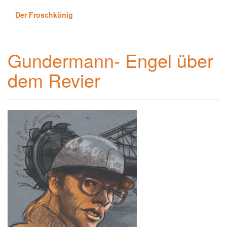
Der Froschkönig
Gundermann- Engel über
dem Revier