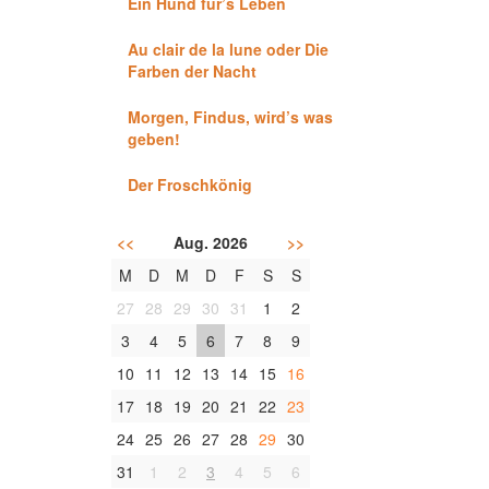
Ein Hund für’s Leben
Au clair de la lune oder Die
Farben der Nacht
Morgen, Findus, wird’s was
geben!
Der Froschkönig
<<
Aug. 2026
>>
M
D
M
D
F
S
S
27
28
29
30
31
1
2
3
4
5
6
7
8
9
10
11
12
13
14
15
16
17
18
19
20
21
22
23
24
25
26
27
28
29
30
31
1
2
3
4
5
6