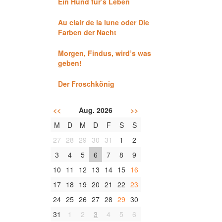
Ein Hund für’s Leben
Au clair de la lune oder Die
Farben der Nacht
Morgen, Findus, wird’s was
geben!
Der Froschkönig
<<
Aug. 2026
>>
M
D
M
D
F
S
S
27
28
29
30
31
1
2
3
4
5
6
7
8
9
10
11
12
13
14
15
16
17
18
19
20
21
22
23
24
25
26
27
28
29
30
31
1
2
3
4
5
6