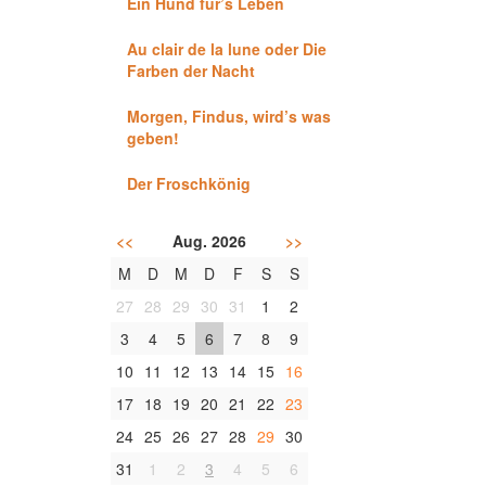
Ein Hund für’s Leben
Au clair de la lune oder Die
Farben der Nacht
Morgen, Findus, wird’s was
geben!
Der Froschkönig
<<
Aug. 2026
>>
M
D
M
D
F
S
S
27
28
29
30
31
1
2
3
4
5
6
7
8
9
10
11
12
13
14
15
16
17
18
19
20
21
22
23
24
25
26
27
28
29
30
31
1
2
3
4
5
6