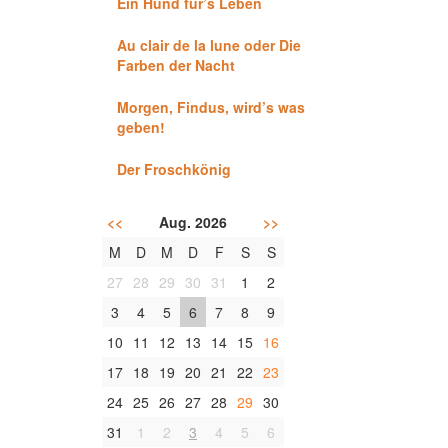
Ein Hund für’s Leben
Au clair de la lune oder Die
Farben der Nacht
Morgen, Findus, wird’s was
geben!
Der Froschkönig
<<
Aug. 2026
>>
M
D
M
D
F
S
S
27
28
29
30
31
1
2
3
4
5
6
7
8
9
10
11
12
13
14
15
16
17
18
19
20
21
22
23
24
25
26
27
28
29
30
31
1
2
3
4
5
6