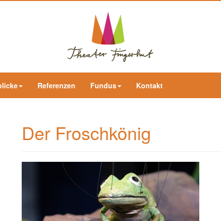
blicke
Referenzen
Fundus
Kontakt
Der Froschkönig