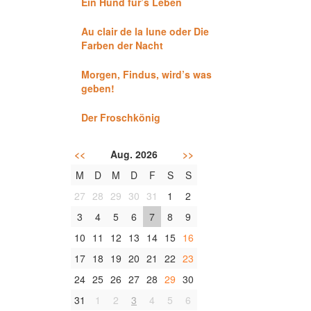
Ein Hund für’s Leben
Au clair de la lune oder Die
Farben der Nacht
Morgen, Findus, wird’s was
geben!
Der Froschkönig
<<
Aug. 2026
>>
M
D
M
D
F
S
S
27
28
29
30
31
1
2
3
4
5
6
7
8
9
10
11
12
13
14
15
16
17
18
19
20
21
22
23
24
25
26
27
28
29
30
31
1
2
3
4
5
6