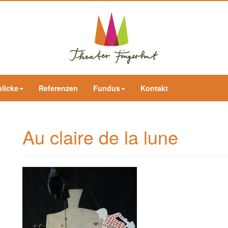
blicke
Referenzen
Fundus
Kontakt
Au claire de la lune