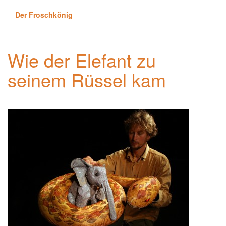
Der Froschkönig
Wie der Elefant zu
seinem Rüssel kam