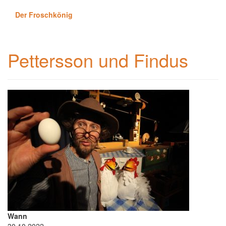
Der Froschkönig
Pettersson und Findus
Wann